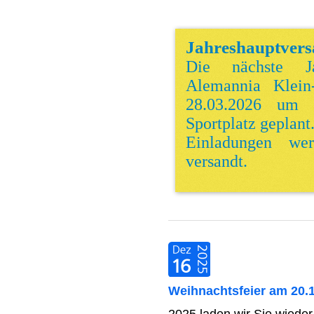
Jahreshauptver
Die nächste J
Alemannia Klei
28.03.2026 um
Sportplatz geplant
Einladungen we
versandt.
Weihnachtsfeier am 20.