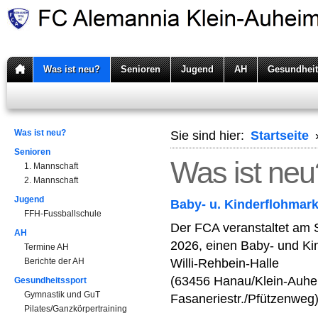
Was ist neu?
Senioren
Jugend
AH
Gesundheit
Was ist neu?
Sie sind hier:
Startseite
Senioren
Was ist neu
1. Mannschaft
2. Mannschaft
Jugend
Baby- u. Kinderflohmark
FFH-Fussballschule
Der FCA veranstaltet am S
AH
2026, einen Baby- und Kin
Termine AH
Berichte der AH
Willi-Rehbein-Halle
(63456 Hanau/Klein-Auhe
Gesundheitssport
Gymnastik und GuT
Fasaneriestr./Pfützenweg
Pilates/Ganzkörpertraining