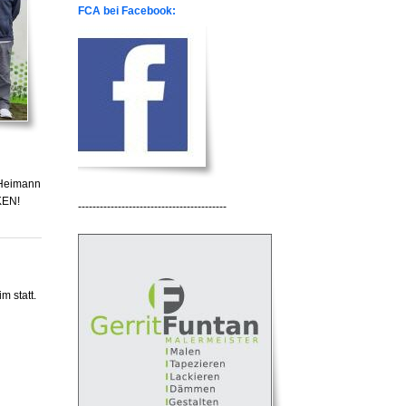
FCA bei Facebook:
s Heimann
KEN!
-----------------------------------------
 statt.