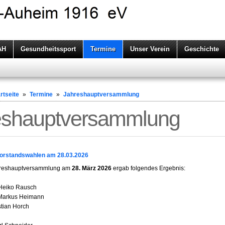
AH
Gesundheitssport
Termine
Unser Verein
Geschichte
rtseite
»
Termine
»
Jahreshauptversammlung
eshauptversammlung
orstandswahlen am 28.03.2026
hreshauptversammlung am
28. März 2026
ergab folgendes Ergebnis:
eiko Rausch
 Markus Heimann
stian Horch