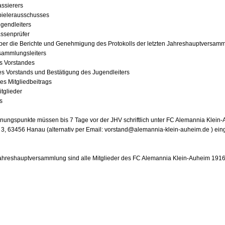
assierers
Spielerausschusses
ugendleiters
assenprüfer
ber die Berichte und Genehmigung des Protokolls der letzten Jahreshauptversam
sammlungsleiters
es Vorstandes
s Vorstands und Bestätigung des Jugendleiters
es Mitgliedbeitrags
itglieder
s
nungspunkte müssen bis 7 Tage vor der JHV schriftlich unter FC Alemannia Klein-
. 3, 63456 Hanau (alternativ per Email: vorstand@alemannia-klein-auheim.de ) ein
ahreshauptversammlung sind alle Mitglieder des FC Alemannia Klein-Auheim 1916