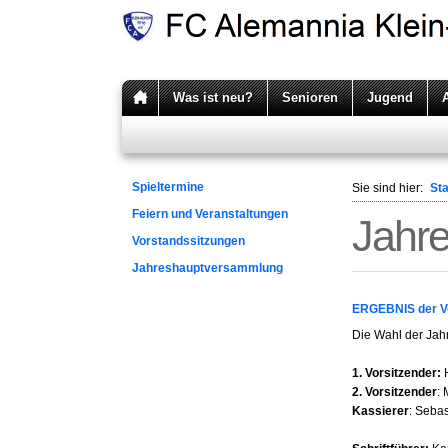
Was ist neu?
Senioren
Jugend
Spieltermine
Sie sind hier:
Sta
Feiern und Veranstaltungen
Jahr
Vorstandssitzungen
Jahreshauptversammlung
ERGEBNIS der V
Die Wahl der Ja
1. Vorsitzender:
H
2. Vorsitzender
:
Kassierer
: Seba