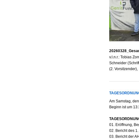
20260328_Gesam
v.l.n.r.: Tobias Z
Schneider (Schrif
(2. Vorsitzender
TAGESORDNUNG
Am Samstag, den
Beginn ist um 13
TAGESORDNUN
01. Eröffnung, B
02. Bericht des 1
03. Bericht der A