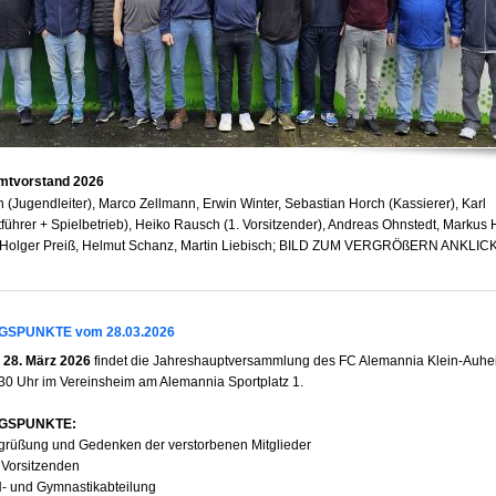
tvorstand 2026
orn (Jugendleiter), Marco Zellmann, Erwin Winter, Sebastian Horch (Kassierer), Karl
tführer + Spielbetrieb), Heiko Rausch (1. Vorsitzender), Andreas Ohnstedt, Marku
), Holger Preiß, Helmut Schanz, Martin Liebisch; BILD ZUM VERGRÖßERN ANKLIC
SPUNKTE vom 28.03.2026
28. März 2026
findet die Jahreshauptversammlung des FC Alemannia Klein-Auheim
:30 Uhr im Vereinsheim am Alemannia Sportplatz 1.
GSPUNKTE:
egrüßung und Gedenken der verstorbenen Mitglieder
. Vorsitzenden
H- und Gymnastikabteilung