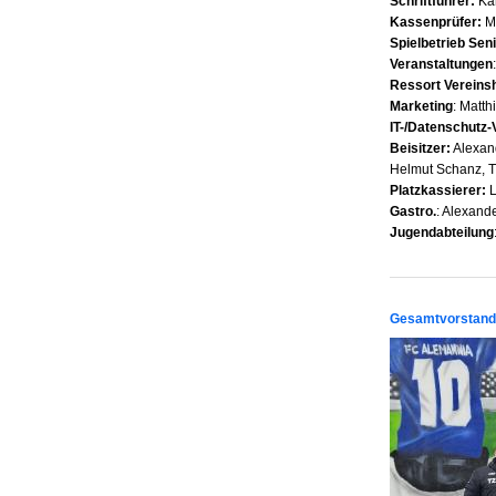
Schriftführer:
Kar
Kassenprüfer:
Ma
Spielbetrieb Sen
Veranstaltungen
Ressort Vereins
Marketing
: Matt
IT-/Datenschutz-
Beisitzer:
Alexand
Helmut Schanz, 
Platzkassierer:
L
Gastro.
: Alexand
Jugendabteilung
Gesamtvorstand