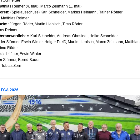
l Schneider
tthias Reimer (4. mal), Marco Zellmann (1. mal)
ioren:
(Spielausschuss) Karl Schneider, Markus Heimann, Rainer Römer
: Matthias Reimer
heim:
Jürgen Röder, Martin Liebisch, Timo Röder
hias Reimer
Verantwortlicher:
Karl Schneider, Andreas Ohnstedt, Heiko Schneider
er Stürmer, Erwin Winter, Holger Preiß, Martin Liebisch, Marco Zellmann, Matthias
Timo Röder
uis Lüftner, Erwin Winter
er Stürmer, Bernd Bauer
: Tobias Zorn
 FCA 2026