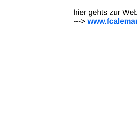
hier gehts zur We
--->
www.fcaleman