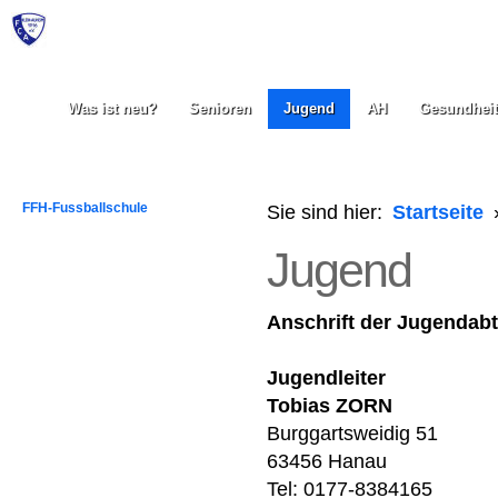
Was ist neu?
Senioren
Jugend
AH
Gesundheit
FFH-Fussballschule
Sie sind hier:
Startseite
Jugend
Anschrift der Jugendabt
Jugendleiter
Tobias ZORN
Burggartsweidig 51
63456 Hanau
Tel: 0177-8384165