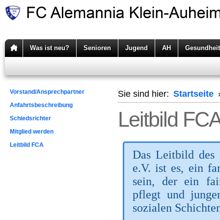
Was ist neu?
Senioren
Jugend
AH
Gesundheit
Vorstand/Ansprechpartner
Sie sind hier:
Startseite
Anfahrtsbeschreibung
Leitbild FC
Schiedsrichter
Mitglied werden
Leitbild FCA
Das Leitbild de
e.V. ist es, ein f
sein, der ein fa
pflegt und junge
sozialen Schichten