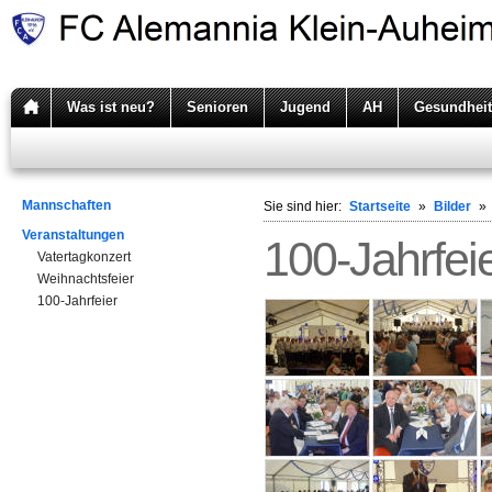
Was ist neu?
Senioren
Jugend
AH
Gesundheit
Mannschaften
Sie sind hier:
Startseite
»
Bilder
»
Veranstaltungen
100-Jahrfei
Vatertagkonzert
Weihnachtsfeier
100-Jahrfeier