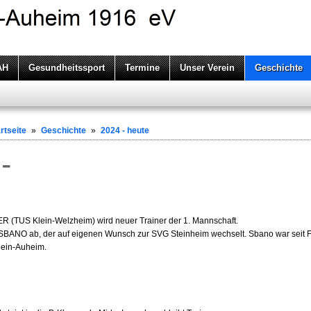
AH
Gesundheitssport
Termine
Unser Verein
Geschichte
rtseite
»
Geschichte
»
2024 - heute
-
(TUS Klein-Welzheim) wird neuer Trainer der 1. Mannschaft.
 SBANO ab, der auf eigenen Wunsch zur SVG Steinheim wechselt. Sbano war seit 
lein-Auheim.