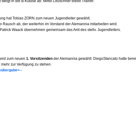
 steigt in die B-Klasse ab. Mirko Leuschner bleibt Trainer.
ung hat Tobias ZORN zum neuen Jugendleiter gewählt.
ko Rausch ab, der weiterhin im Vorstand der Alemannia mitarbeiten wird.
Patrick Waack übernehmen gemeinsam das Amt des stellv. Jugendleiters.
ird zum neuen
1. Vorsitzenden
der Alemannia gewählt. DiegoStancato hatte bere
t mehr zur Verfügung zu stehen.
sübergabe<--