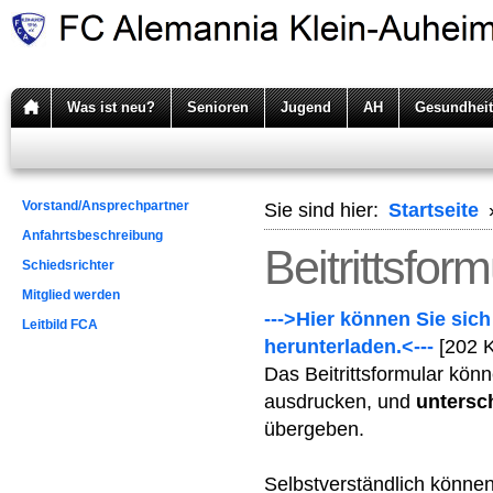
Was ist neu?
Senioren
Jugend
AH
Gesundheit
Vorstand/Ansprechpartner
Sie sind hier:
Startseite
Anfahrtsbeschreibung
Beitrittsform
Schiedsrichter
Mitglied werden
--->Hier können Sie sich
Leitbild FCA
herunterladen.<---
[202 
Das Beitrittsformular kö
ausdrucken, und
untersc
übergeben.
Selbstverständlich können 