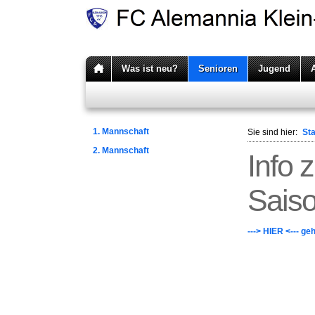
Was ist neu?
Senioren
Jugend
1. Mannschaft
Sie sind hier:
Sta
2. Mannschaft
Info 
Sais
---> HIER <--- ge